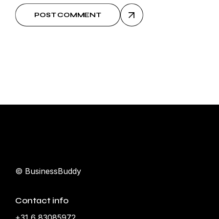
POST COMMENT
© BusinessBuddy
Contact info
+31 6 83085972